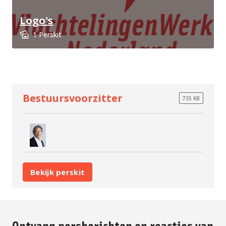
Logo's
1 Perskit
Bestuursvoorzitter
735 KB
Bekijk perskit
Ontvang persberichten en reacties van