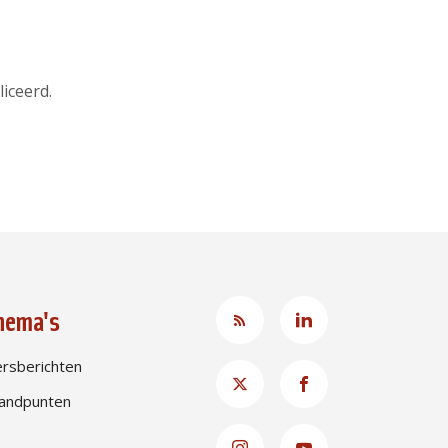
iceerd.
hema's
rsberichten
andpunten