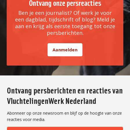
Ontvang onze persreacties
Ben je een journalist? Of werk je voor
een dagblad, tijdschrift of blog? Meld je
aan en krijg als eerste toegang tot onze
persberichten.
Aanmelden
Ontvang persberichten en reacties van
VluchtelingenWerk Nederland
Abonneer op onze newsroom en blijf op de hoogte van onze
reacties voor media.