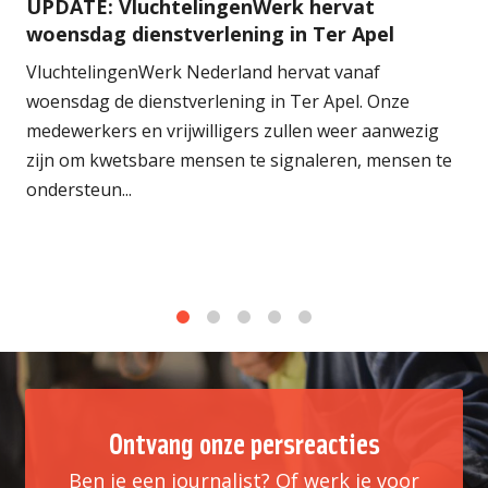
UPDATE: VluchtelingenWerk hervat
woensdag dienstverlening in Ter Apel
VluchtelingenWerk Nederland hervat vanaf
woensdag de dienstverlening in Ter Apel. Onze
medewerkers en vrijwilligers zullen weer aanwezig
zijn om kwetsbare mensen te signaleren, mensen te
ondersteun...
1
2
3
4
5
Ontvang onze persreacties
Ben je een journalist? Of werk je voor