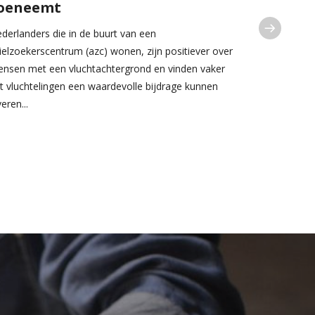
oeneemt
Vanaf Wereld
een vast ple
derlanders die in de buurt van een
restaurant ‘
ielzoekerscentrum (azc) wonen, zijn positiever over
nsen met een vluchtachtergrond en vinden vaker
t vluchtelingen een waardevolle bijdrage kunnen
veren...