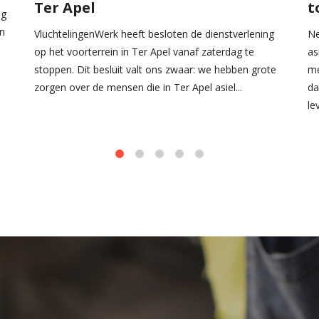
Ter Apel
t
ag
en
VluchtelingenWerk heeft besloten de dienstverlening
Ne
op het voorterrein in Ter Apel vanaf zaterdag te
as
stoppen. Dit besluit valt ons zwaar: we hebben grote
me
zorgen over de mensen die in Ter Apel asiel...
da
le
1
2
3
4
5