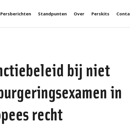
Persberichten
Standpunten
Over
Perskits
Conta
ctiebeleid bij niet
nburgeringsexamen in
opees recht