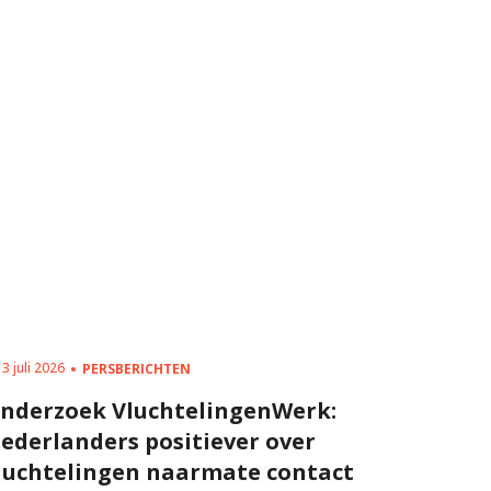
3 juli 2026
19 juni 20
PERSBERICHTEN
nderzoek VluchtelingenWerk:
Ter Ape
ederlanders positiever over
Wereldv
luchtelingen naarmate contact
zaterda