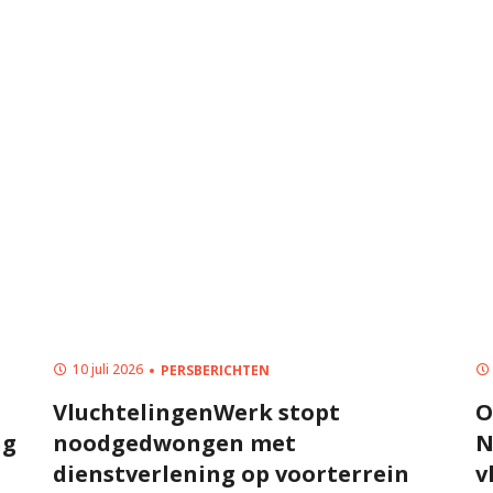
10 juli 2026
PERSBERICHTEN
VluchtelingenWerk stopt
O
ng
noodgedwongen met
N
dienstverlening op voorterrein
v