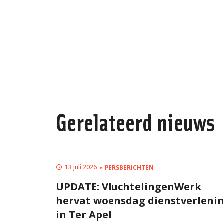
Gerelateerd nieuws
13 juli 2026
PERSBERICHTEN
id en
UPDATE: VluchtelingenWerk
 EU-Pact
hervat woensdag dienstverleni
in Ter Apel
e