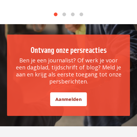
1
2
3
4
Ontvang onze persreacties
Ben je een journalist? Of werk je voor
een dagblad, tijdschrift of blog? Meld je
aan en krijg als eerste toegang tot onze
persberichten.
Aanmelden